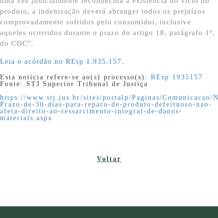
uma vez judicialmente reconhecida a existência do vício do
produto, a indenização deverá abranger todos os prejuízos
comprovadamente sofridos pelo consumidor, inclusive
aqueles ocorridos durante o prazo do artigo 18, parágrafo 1º,
do CDC".
Leia o acórdão no REsp 1.935.157
.
Esta notícia refere-se ao(s)
processo(s):
REsp 1935157
Fonte: STJ Superior Tribunal de Justiça
https://www.stj.jus.br/sites/portalp/Paginas/Comunicacao/
Prazo-de-30-dias-para-reparo-de-produto-defeituoso-nao-
afeta-direito-ao-ressarcimento-integral-de-danos-
materiais.aspx
Voltar